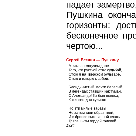
падает замертво,
Пушкина оконча
горизонты: дос
бесконечное пр
чертою...
Сергей Есенин — Пушкину
Мечтая о могучем даре
Того, кто русской стал судьбой,
Стою я на Тверском бульваре,
Стою и говорю с собой.
Блондинистый, почти белесый,
В легендах ставший как туман,
О Александр! Ты был повеса,
Как я сегодня хулиган.
Но эти милые забавы
Не затемнили образ твой,
И в бронзе выкованной славы
Трясешь ты гордой головой.
1924