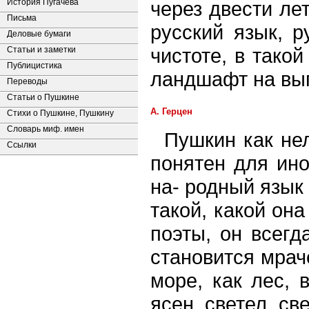
История Пугачева
через двести ле
Письма
русский язык, р
Деловые бумаги
чистоте, в тако
Статьи и заметки
Публицистика
ландшафт на вып
Переводы
Статьи о Пушкине
А. Герцен
Стихи о Пушкине, Пушкину
Словарь миф. имен
Пушкин как не
Ссылки
понятен для ино
на- родный язык
такой, какой она
поэты, он всегд
становится мраче
море, как лес, 
ясен, светел, с