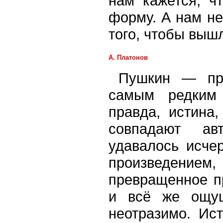
нам кажется, ч
форму. А нам не
того, чтобы вышл
А. Платонов
Пушкин — при
самым редким 
правда, истина,
совпадают ав
удавалось исче
произведением,
превращенное п
и всё же ощущ
неотразимо. Ис