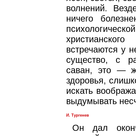
волнений. Везд
ничего болезне
психологическ
христианского
встречаются у н
существо, с р
саван, это — ж
здоровья, слишк
искать вообража
выдумывать несч
И. Тургенев
Он дал оконч