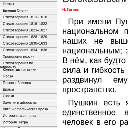
Поэмы
Н. Гоголь
Евгений Онегин
Стихотворения 1813–1818
При имени Пуш
Стихотворения 1819–1822
национальном п
Стихотворения 1823–1827
Стихотворения 1828–1829
наших не выш
Стихотворения 1830–1833
национальным; э
Стихотворения 1834–1836
Хронология поэзии
В нём, как будто
Стихотворения по
алфавиту
сила и гибкость
Коллективные стихи
Проза
раздвинул ем
Повести Белкина
пространство.
Драмы
Сказки
Пушкин есть 
Заметки и афоризмы
Автобиографическая проза
единственное 
Историческая проза
человек в его р
История Петра