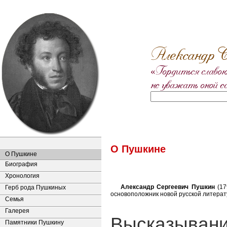
Александр С
«Гордиться славою
не уважать оной е
О Пушкине
О Пушкине
Биография
Хронология
Александр Сергеевич Пушкин
(17
Герб рода Пушкиных
основоположник новой русской литерату
Семья
Галерея
Высказывани
Памятники Пушкину