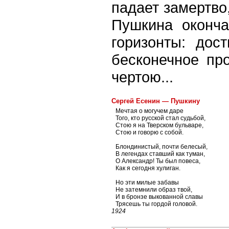
падает замертво,
Пушкина оконча
горизонты: дос
бесконечное пр
чертою...
Сергей Есенин — Пушкину
Мечтая о могучем даре
Того, кто русской стал судьбой,
Стою я на Тверском бульваре,
Стою и говорю с собой.
Блондинистый, почти белесый,
В легендах ставший как туман,
О Александр! Ты был повеса,
Как я сегодня хулиган.
Но эти милые забавы
Не затемнили образ твой,
И в бронзе выкованной славы
Трясешь ты гордой головой.
1924