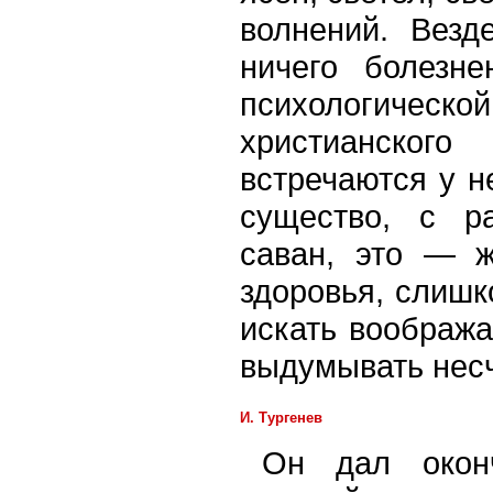
волнений. Везд
ничего болезне
психологическ
христианского
встречаются у н
существо, с р
саван, это — ж
здоровья, слишк
искать вообража
выдумывать несч
И. Тургенев
Он дал оконч