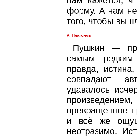
нам кажется, ч
форму. А нам не
того, чтобы вышл
А. Платонов
Пушкин — при
самым редким 
правда, истина,
совпадают ав
удавалось исче
произведением,
превращенное п
и всё же ощущ
неотразимо. Ис