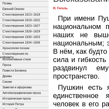
Поэмы
Н. Гоголь
Евгений Онегин
Стихотворения 1813–1818
При имени Пуш
Стихотворения 1819–1822
национальном п
Стихотворения 1823–1827
Стихотворения 1828–1829
наших не выш
Стихотворения 1830–1833
национальным; э
Стихотворения 1834–1836
Хронология поэзии
В нём, как будто
Стихотворения по
алфавиту
сила и гибкость
Коллективные стихи
Проза
раздвинул ем
Повести Белкина
пространство.
Драмы
Сказки
Пушкин есть 
Заметки и афоризмы
Автобиографическая проза
единственное 
Историческая проза
человек в его р
История Петра