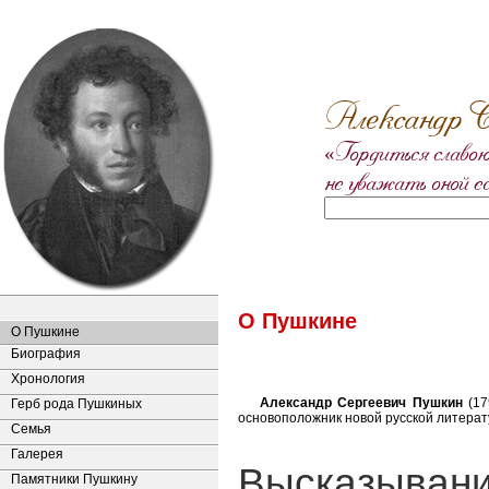
Александр С
«Гордиться славою
не уважать оной е
О Пушкине
О Пушкине
Биография
Хронология
Александр Сергеевич Пушкин
(17
Герб рода Пушкиных
основоположник новой русской литерату
Семья
Галерея
Высказывани
Памятники Пушкину