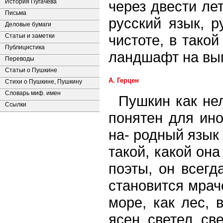
История Пугачева
через двести ле
Письма
русский язык, р
Деловые бумаги
чистоте, в тако
Статьи и заметки
Публицистика
ландшафт на вып
Переводы
Статьи о Пушкине
А. Герцен
Стихи о Пушкине, Пушкину
Словарь миф. имен
Пушкин как не
Ссылки
понятен для ино
на- родный язык
такой, какой она
поэты, он всегд
становится мраче
море, как лес, 
ясен, светел, с