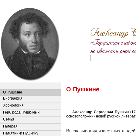
Александр С
«Гордиться славою
не уважать оной е
О Пушкине
О Пушкине
Биография
Хронология
Александр Сергеевич Пушкин
(17
Герб рода Пушкиных
основоположник новой русской литерату
Семья
Галерея
Высказывания известных людей 
Памятники Пушкину