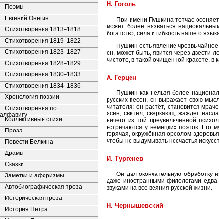
Н. Гоголь
Поэмы
Евгений Онегин
При имени Пушкина тотчас осеняет 
может более назваться национальным;
Стихотворения 1813–1818
богатство, сила и гибкость нашего язык
Стихотворения 1819–1822
Пушкин есть явление чрезвычайное и,
Стихотворения 1823–1827
он, может быть, явится через двести ле
чистоте, в такой очищенной красоте, в
Стихотворения 1828–1829
Стихотворения 1830–1833
А. Герцен
Стихотворения 1834–1836
Пушкин как нельзя более национал
Хронология поэзии
русских песен, он выражает свою мысль
читателя: он растёт, становится мраче
Стихотворения по
ясен, светел, сверкающ, жаждет насл
алфавиту
Коллективные стихи
ничего из той преувеличенной психоло
встречаются у немецких поэтов. Его 
Проза
горячая, окружённая ореолом здоровья
чтобы не выдумывать несчастья искусс
Повести Белкина
Драмы
И. Тургенев
Сказки
Он дал окончательную обработку на
Заметки и афоризмы
даже иностранными филологами едва л
Автобиографическая проза
звуками на все веяния русской жизни.
Историческая проза
Н. Чернышевский
История Петра