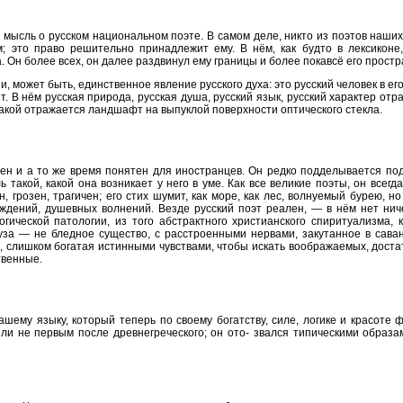
мысль о русском национальном поэте. В самом деле, никто из поэтов наших
 это право решительно принадлежит ему. В нём, как будто в лексиконе,
а. Он более всех, он далее раздвинул ему границы и более покавсё его простр
 может быть, единственное явление русского духа: это русский человек в его
т. В нём русская природа, русская душа, русский язык, русский характер отр
 какой отражается ландшафт на выпуклой поверхности оптического стекла.
ен и а то же время понятен для иностранцев. Он редко подделывается по
 такой, какой она возникает у него в уме. Как все великие поэты, он всегд
н, грозен, трагичен; его стих шумит, как море, как лес, волнуемый бурею, н
аждений, душевных волнений. Везде русский поэт реален, — в нём нет нич
гической патологии, из того абстрактного христианского спиритуализма, 
муза — не бледное существо, с расстроенными нервами, закутанное в сав
, слишком богатая истинными чувствами, чтобы искать воображаемых, доста
твенные.
шему языку, который теперь по своему богатству, силе, логике и красоте
и не первым после древнегреческого; он ото- звался типическими образа