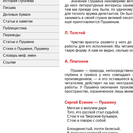
История Пугачева
Значение Пушкина неизмеримо вели
до него литературные интересы заним
Письма
тем как прежде она была, по удачном
для тесного кружка дилетантов. Он был
Деловые бумаги
занимать в своей стране великий писа
Статьи и заметки
ешё приготовляется Пушкиным.
Публицистика
Л. Толстой
Переводы
Статьи о Пушкине
Чувство красоты развито у него до
работы для его исполнения. Мы читаем 
Стихи о Пушкине, Пушкину
такую форму. А нам не видно, сколько он
Словарь миф. имен
А. Платонов
Ссылки
Пушкин — природа, непосредственн
глубина и тревога у него совпадают
произведением, — и это оставшееся 
читателем, действует на нас неотрази
работы. У Пушкина окончания произве
пространство, ограниченное лишь мним
Сергей Есенин — Пушкину
Мечтая о могучем даре
Того, кто русской стал судьбой,
Стою я на Тверском бульваре,
Стою и говорю с собой.
Блондинистый, почти белесый,