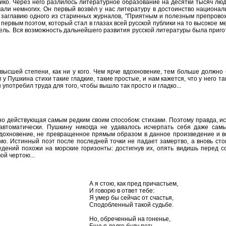
ко. Через него разлилось литературное образование на десятки тысяч люд
али немногих. Он первый возвёл у нас литературу в достоинство национал
у заглавию одного из старинных журналов, "Приятным и полезным препров
 первым поэтом, который стал в глазах всей русской публики на то высокое м
тель. Вся возможность дальнейшего развития русской литературы была приго
 высшей степени, как ни у кого. Чем ярче вдохновение, тем больше должно
у Пушкина стихи такие гладкие, такие простые, и нам кажется, что у него та
 употребил труда для того, чтобы вышло так просто и гладко...
о действующая самым редким своим способом: стихами. Поэтому правда, ис
 автоматически. Пушкину никогда не удавалось исчерпать себя даже сам
вдохновение, не превращенное прямым образом в данное произведение и 
мо. Истинный поэт после последней точки не падает замертво, а вновь сто
дений похожи на морские горизонты: достигнув их, опять видишь перед с
ой чертою...
А я стою, как пред причастьем,
И говорю в ответ тебе:
Я умер бы сейчас от счастья,
Сподобленный такой судьбе.
Но, обреченный на гоненье,