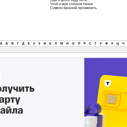
Еще я долго буду петь...
Чтоб и мое степное пенье
Сумело бронзой прозвенеть.
А
Б
В
Г
Д
Е
З
З
И
К
Л
М
Н
О
П
Р
С
Т
У
Ф
Х
Ц
Ч