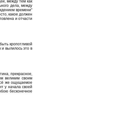
ей, между тем как
ьного дела, между
ождением времени"
есто, какое должен
товлена и отчасти
 быть кропотливой
к и вылилось это в
тина, прекрасное,
ым великим своим
всё же ощущаемое
ит у начала своей
обою бесконечное