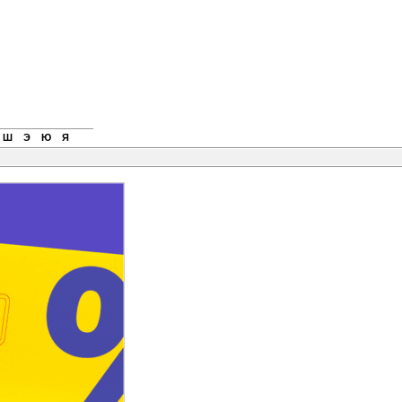
Ш
Э
Ю
Я