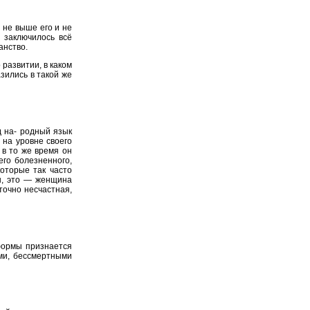
 не выше его и не
 заключилось всё
анство.
 развитии, в каком
азились в такой же
д на- родный язык
а на уровне своего
о в то же время он
его болезненного,
которые так часто
ан, это — женщина
точно несчастная,
 формы признается
ми, бессмертными