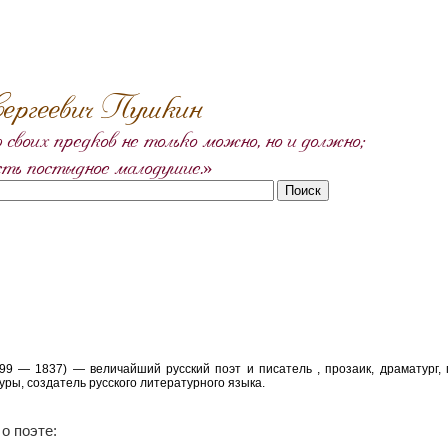
ергеевич Пушкин
 своих предков не только можно, но и должно;
сть постыдное малодушие.»
99 — 1837) — величайший русский поэт и писатель , прозаик, драматург, п
ры, создатель русского литературного языка.
о поэте: