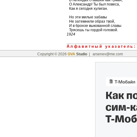
В легендах ставший как туман,
О Александр! Ты был повеса,
Как я сегодня хулиган.
Но эти милые забавы
Не затемнили образ твой,
И в бронзе выкованной славы
Трясешь ты гордой головой.
1924
Алфавитный указатель
:
Copyright © 2026
GVA
Studio
|
arsenev@me.com